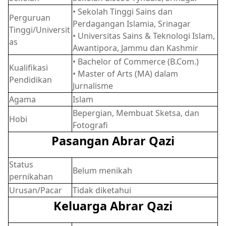
• Sekolah Tinggi Sains dan
Perguruan
Perdagangan Islamia, Srinagar
Tinggi/Universit
• Universitas Sains & Teknologi Islam,
as
Awantipora, Jammu dan Kashmir
• Bachelor of Commerce (B.Com.)
Kualifikasi
• Master of Arts (MA) dalam
Pendidikan
Jurnalisme
Agama
Islam
Bepergian, Membuat Sketsa, dan
Hobi
Fotografi
Pasangan Abrar Qazi
Status
Belum menikah
pernikahan
Urusan/Pacar
Tidak diketahui
Keluarga Abrar Qazi