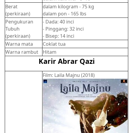
Berat
dalam kilogram - 75 kg
(perkiraan)
dalam pon - 165 lbs
Pengukuran
- Dada: 40 inci
Tubuh
- Pinggang: 32 inci
(perkiraan)
- Bisep: 14 inci
Warna mata
Coklat tua
Warna rambut
Hitam
Karir Abrar Qazi
Film: Laila Majnu (2018)