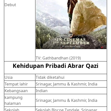
Debut
TV: Gathbandhan (2019)
Kehidupan Pribadi Abrar Qazi
Usia
Tidak diketahui
Tempat lahir
Srinagar, Jammu & Kashmir, India
Kebangsaan
Indian
kampung
Srinagar, Jammu & Kashmir, India
halaman
Sekolah
Sekolah Biscoe Tyndale, Srinagar