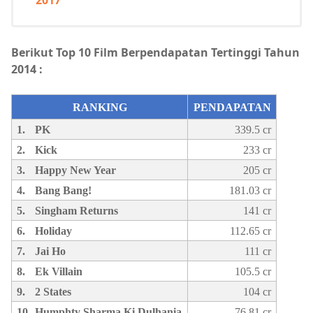
2017
Berikut Top 10 Film Berpendapatan Tertinggi Tahun
2014 :
RANKING
PENDAPATAN
1.
PK
339.5 cr
2.
Kick
233 cr
3.
Happy New Year
205 cr
4.
Bang Bang!
181.03 cr
5.
Singham Returns
141 cr
6.
Holiday
112.65 cr
7.
Jai Ho
111 cr
8.
Ek Villain
105.5 cr
9.
2 States
104 cr
10.
Humphty Sharma Ki Dulhania
76.81 cr