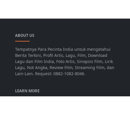
ABOUT US
Tempatnya Para Pecinta India untuk mengetahui
Berita Terkini, Profil Artis, Lagu, Film, Download
Lagu dan Film India, Foto Artis, Sinopsis Film, Lirik
Lagu, Not Angka, Review Film, Streaming Film, dan
Lain-Lain. Request: 0882-1082-8046.
LEARN MORE
Disclaimer
Privacy Policy
Terms of Service