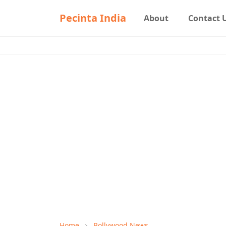
Pecinta India
About
Contact 
Home
Bollywood News