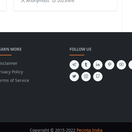
Anonymous
2023/6/6
EARN MORE
FOLLOW US
isclaimer
rivacy Policy
erms of Service
Copyright © 2015-2022
Pecinta India