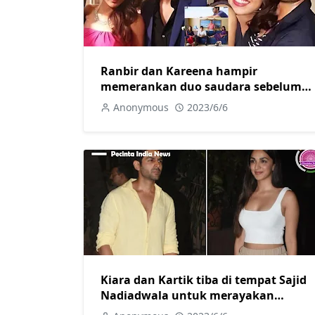
Ranbir dan Kareena hampir
memerankan duo saudara sebelum
Ranveer dan Priyanka di Dil
Anonymous
2023/6/6
Dhadakne Do
Kiara dan Kartik tiba di tempat Sajid
Nadiadwala untuk merayakan
kesuksesan trailer Satyaprem Ki