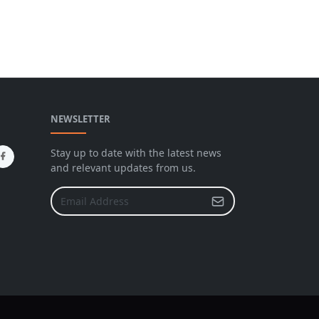
NEWSLETTER
Stay up to date with the latest news
and relevant updates from us.