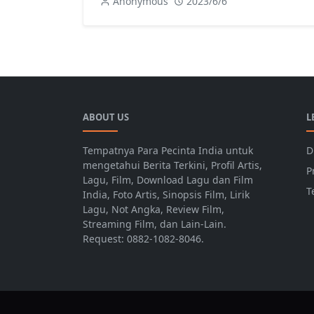
Anonymous
2023/6/6
Katha
ABOUT US
L
Tempatnya Para Pecinta India untuk
D
mengetahui Berita Terkini, Profil Artis,
P
Lagu, Film, Download Lagu dan Film
T
India, Foto Artis, Sinopsis Film, Lirik
Lagu, Not Angka, Review Film,
Streaming Film, dan Lain-Lain.
Request: 0882-1082-8046.