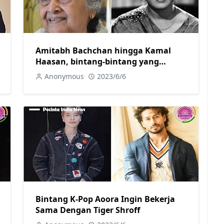
Amitabh Bachchan hingga Kamal
Haasan, bintang-bintang yang
diperankan oleh Sulochana Latkar
Anonymous
2023/6/6
sebagai Ibu di Layar Lebar
Bintang K-Pop Aoora Ingin Bekerja
Sama Dengan Tiger Shroff