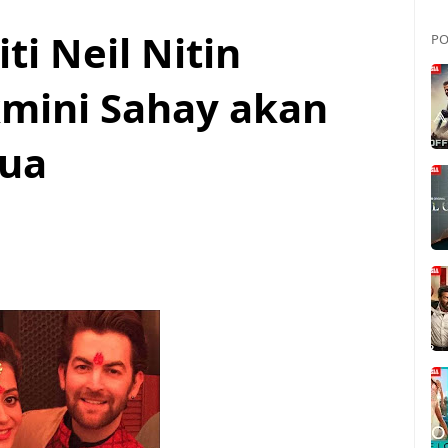
ti Neil Nitin
PO
mini Sahay akan
Tua