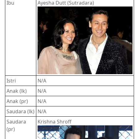
Ibu
Ayesha Dutt (Sutradara)
Istri
N/A
Anak (lk)
N/A
Anak (pr)
N/A
Saudara (lk)
N/A
Saudara
Krishna Shroff
(pr)