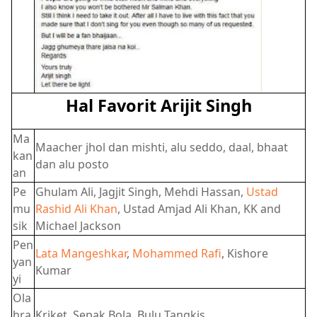
Hal Favorit Arijit Singh
Ma
Maacher jhol dan mishti, alu seddo, daal, bhaat
kan
dan alu posto
an
Pe
Ghulam Ali, Jagjit Singh, Mehdi Hassan,
Ustad
mu
Rashid Ali Khan
, Ustad Amjad Ali Khan, KK and
sik
Michael Jackson
Pen
Lata Mangeshkar
,
Mohammed Rafi
, Kishore
yan
Kumar
yi
Ola
hra
Kriket, Sepak Bola, Bulu Tangkis