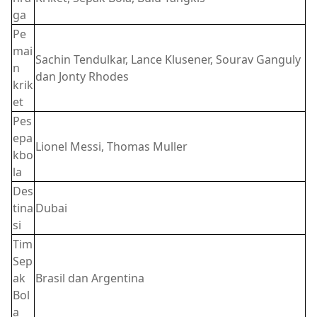
ga
Pe
mai
Sachin Tendulkar, Lance Klusener, Sourav Ganguly
n
dan Jonty Rhodes
krik
et
Pes
epa
Lionel Messi, Thomas Muller
kbo
la
Des
tina
Dubai
si
Tim
Sep
ak
Brasil dan Argentina
Bol
a