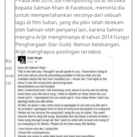
• Pada Mei 2016, dia memposting surat terbuka
kepada Salman Khan di Facebook, meminta dia
untuk mempertahankan versinya dari sebuah
lagu di film Sultan, yang dia pikir telah direkam
oleh Salman oleh penyanyi lain, karena Salman
mengira Arijit menghinanya di tahun 2014 Fungsi
Penghargaan Star Guild. Namun belakangan,
Arijit menghapus postingan tersebut.
Ko
ntr
ove
rsi