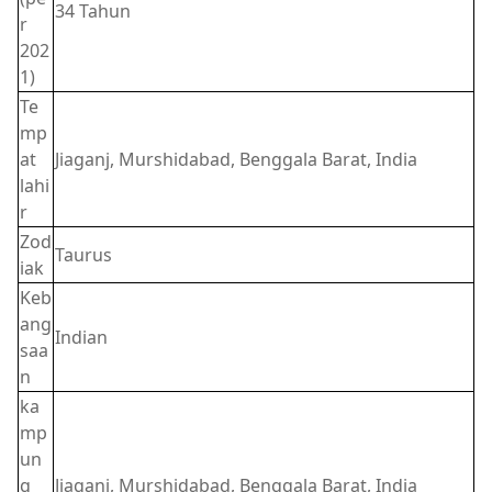
34 Tahun
r
202
1)
Te
mp
at
Jiaganj, Murshidabad, Benggala Barat, India
lahi
r
Zod
Taurus
iak
Keb
ang
Indian
saa
n
ka
mp
un
g
Jiaganj, Murshidabad, Benggala Barat, India