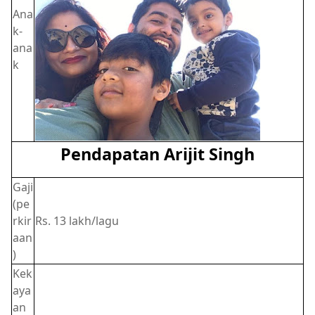
Ana
k-
ana
k
Pendapatan Arijit Singh
Gaji
(pe
rkir
Rs. 13 lakh/lagu
aan
)
Kek
aya
an