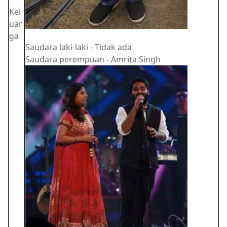
Kel
uar
ga
Saudara laki-laki - Tidak ada
Saudara perempuan - Amrita Singh