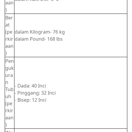
aan
)
Ber
at
(pe
dalam Kilogram- 76 kg
rkir
dalam Pound- 168 lbs
aan
)
Pen
guk
ura
n
- Dada: 40 Inci
Tub
- Pinggang: 32 Inci
uh
- Bisep: 12 Inci
(pe
rkir
aan
)