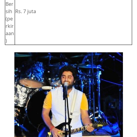
Ber
sih
Rs. 7 juta
(pe
rkir
aan
)