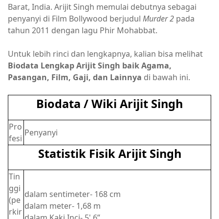
Barat, India. Arijit Singh memulai debutnya sebagai
penyanyi di Film Bollywood berjudul
Murder 2
pada
tahun 2011 dengan lagu Phir Mohabbat.
Untuk lebih rinci dan lengkapnya, kalian bisa melihat
Biodata Lengkap Arijit Singh baik Agama,
Pasangan, Film, Gaji, dan Lainnya
di bawah ini.
Biodata / Wiki Arijit Singh
Pro
Penyanyi
fesi
Statistik Fisik Arijit Singh
Tin
ggi
dalam sentimeter- 168 cm
(pe
dalam meter- 1,68 m
rkir
dalam Kaki Inci- 5' 6”