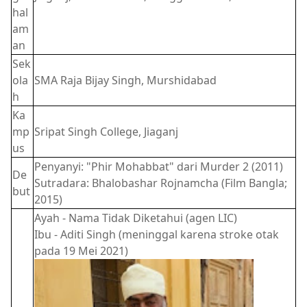
hal
am
an
Sek
ola
SMA Raja Bijay Singh, Murshidabad
h
Ka
mp
Sripat Singh College, Jiaganj
us
Penyanyi: "Phir Mohabbat" dari Murder 2 (2011)
De
Sutradara: Bhalobashar Rojnamcha (Film Bangla;
but
2015)
Ayah - Nama Tidak Diketahui (agen LIC)
Ibu - Aditi Singh (meninggal karena stroke otak
pada 19 Mei 2021)