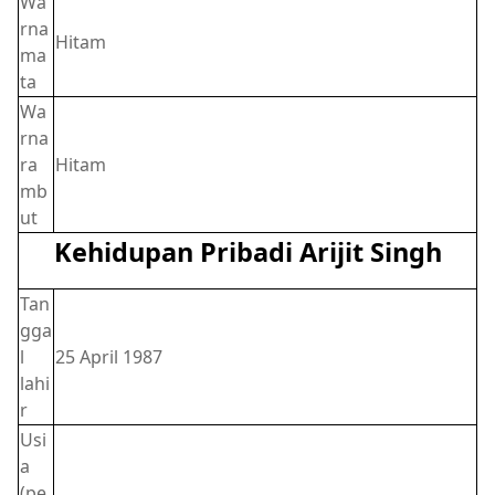
Wa
rna
Hitam
ma
ta
Wa
rna
ra
Hitam
mb
ut
Kehidupan Pribadi Arijit Singh
Tan
gga
l
25 April 1987
lahi
r
Usi
a
(pe