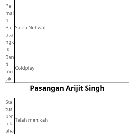
Pe
mai
n
Bul
Saina Nehwal
uta
ngk
is
Ban
d
Coldplay
mu
sik
Pasangan Arijit Singh
Sta
tus
per
Telah menikah
nik
aha